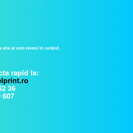
 site și vom reveni în curând.
ta rapid la:
lprint.ro
52 36
 607